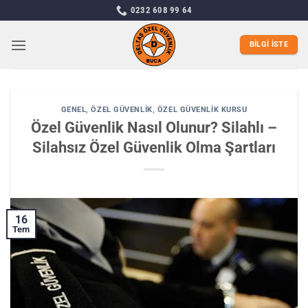
İçeriğe
0232 608 99 64
atla
BILGI İSTE
GENEL
,
ÖZEL GÜVENLIK
,
ÖZEL GÜVENLIK KURSU
Özel Güvenlik Nasıl Olunur? Silahlı –
Silahsız Özel Güvenlik Olma Şartları
16
Tem