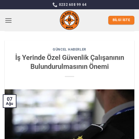
İçeriğe
0232 608 99 64
atla
BILGI İSTE
GÜNCEL HABERLER
İş Yerinde Özel Güvenlik Çalışanının
Bulundurulmasının Önemi
07
Ağu