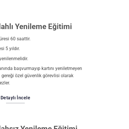
lahlı Yenileme Eğitimi
resi 60 saattir.
i 5 yıldır.
yenilenmelidir.
anında başvurmayıp kartını yeniletmeyen
 gereği özel güvenlik görevlisi olarak
zler.
Detaylı İncele
lahsız Yenileme Eğitimi