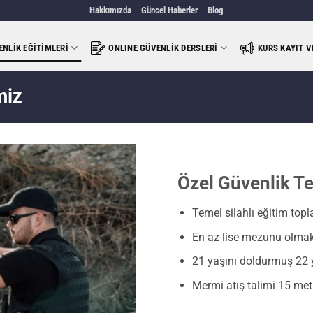
Hakkımızda
Güncel Haberler
Blog
ENLIK EĞITIMLERI
ONLINE GÜVENLIK DERSLERI
KURS KAYIT 
miz
Özel Güvenlik Te
Temel silahlı eğitim topl
En az lise mezunu olmak 
21 yaşını doldurmuş 22 
Mermi atış talimi 15 metr