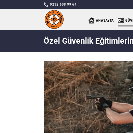
İçeriğe
0232 608 99 64
atla
ANASAYFA
GÜV
Özel Güvenlik Eğitimleri