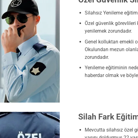
Silahsız Yenileme eğitim 
Özel güvenlik görevlileri 
yenilemek zorundadır.
Genel kolluktan emekli 
Okulundan mezun olanlar
zorundadır.
Yenileme eğitiminin neden
haberdar olmak ve böylec
Silah Fark Eğiti
Mevcutta silahsız özel gü
yaşını doldurmuş 22 yaş