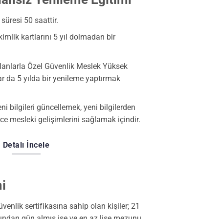
süresi 50 saattir.
kimlik kartlarını 5 yıl dolmadan bir
olanlarla Özel Güvenlik Meslek Yüksek
 da 5 yılda bir yenileme yaptırmak
i bilgileri güncellemek, yeni bilgilerden
e mesleki gelişimlerini sağlamak içindir.
Detalı İncele
mi
venlik sertifikasına sahip olan kişiler; 21
ından gün almış ise ve en az lise mezunu