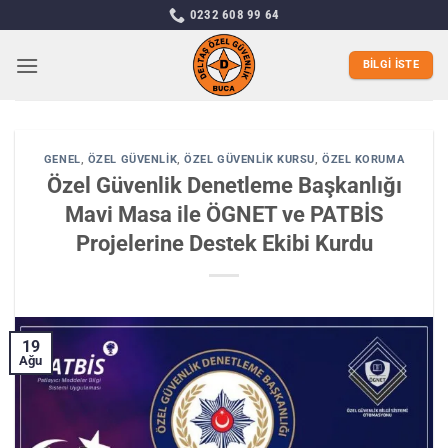
İçeriğe
0232 608 99 64
atla
BILGI İSTE
GENEL
,
ÖZEL GÜVENLIK
,
ÖZEL GÜVENLIK KURSU
,
ÖZEL KORUMA
Özel Güvenlik Denetleme Başkanlığı
Mavi Masa ile ÖGNET ve PATBİS
Projelerine Destek Ekibi Kurdu
19
Ağu