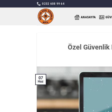
İçeriğe
0232 608 99 64
atla
ANASAYFA
GÜV
Özel Güvenlik 
07
Haz