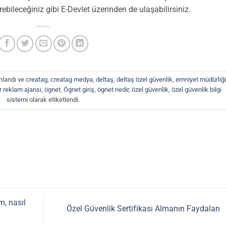
bileceğiniz gibi E-Devlet üzerinden de ulaşabilirsiniz.
ınlandı ve
creatag
,
creatag medya
,
deltaş
,
deltaş özel güvenlik
,
emniyet müdürliğ
r reklam ajansı
,
ögnet
,
Ögnet giriş
,
ögnet nedir
,
özel güvenlik
,
özel güvenlik bilgi
sistemi
olarak etiketlendi.
m, nasıl
Özel Güvenlik Sertifikası Almanın Faydaları