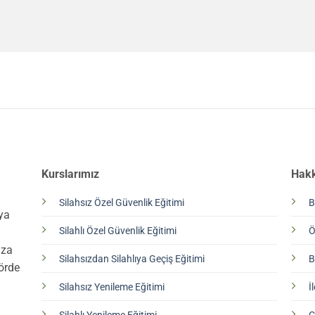
Kurslarımız
Hak
Silahsız Özel Güvenlik Eğitimi
B
aya
Silahlı Özel Güvenlik Eğitimi
Ö
l
ıza
Silahsızdan Silahlıya Geçiş Eğitimi
B
örde
Silahsız Yenileme Eğitimi
İ