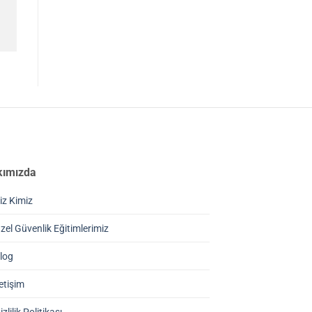
kımızda
iz Kimiz
zel Güvenlik Eğitimlerimiz
log
letişim