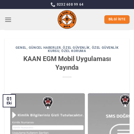
İçeriğe
0232 608 99 64
atla
BILGI İSTE
GENEL
,
GÜNCEL HABERLER
,
ÖZEL GÜVENLIK
,
ÖZEL GÜVENLIK
KURSU
,
ÖZEL KORUMA
KAAN EGM Mobil Uygulaması
Yayında
01
Eki